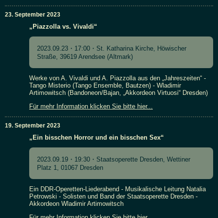
23. September 2023
„Piazzolla vs. Vivaldi“
2023.09.23・17:00・St. Katharina Kirche, Höwischer
Straße, 39619 Arendsee (Altmark)
Werke von A. Vivaldi und A. Piazzolla aus den „Jahreszeiten“ -
Tango Misterio (Tango Ensemble, Bautzen) - Wladimir
Artimowitsch (Bandoneon/Bajan, „Akkordeon Virtuosi“ Dresden)
Für mehr Information klicken Sie bitte hier...
19. September 2023
„Ein bisschen Horror und ein bisschen Sex“
2023.09.19・19:30・Staatsoperette Dresden, Wettiner
Platz 1, 01067 Dresden
Ein DDR-Operetten-Liederabend - Musikalische Leitung Natalia
Petrowski - Solisten und Band der Staatsoperette Dresden -
Akkordeon Wladimir Artimowitsch
Für mehr Information klicken Sie bitte hier...