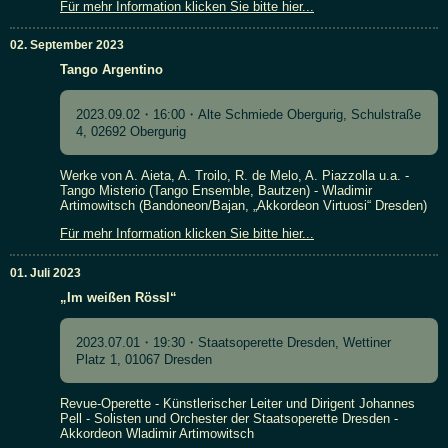
Für mehr Information klicken Sie bitte hier...
02. September 2023
Tango Argentino
2023.09.02・16:00・Alte Schmiede Obergurig, Schulstraße
4, 02692 Obergurig
Werke von A. Aieta, A. Troilo, R. de Melo, A. Piazzolla u.a. -
Tango Misterio (Tango Ensemble, Bautzen) - Wladimir
Artimowitsch (Bandoneon/Bajan, „Akkordeon Virtuosi“ Dresden)
Für mehr Information klicken Sie bitte hier...
01. Juli 2023
„Im weißen Rössl“
2023.07.01・19:30・Staatsoperette Dresden, Wettiner
Platz 1, 01067 Dresden
Revue-Operette - Künstlerischer Leiter und Dirigent Johannes
Pell - Solisten und Orchester der Staatsoperette Dresden -
Akkordeon Wladimir Artimowitsch