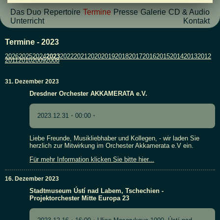
Das Duo
Repertoire
Termine
Presse
Galerie
CD & Audio
Unterricht
Kontakt
Termine - 2023
2026
2025
2024
2023
2022
2021
2020
2019
2018
2017
2016
2015
2014
2013
2012
2011
2010
2009
2008
31. Dezember 2023
Dresdner Orchester AKKAMERATA e.V.
2023.12.31・00:00・
Liebe Freunde, Musikliebhaber und Kollegen, - wir laden Sie
herzlich zur Mitwirkung im Orchester Akkamerata e.V ein.
Für mehr Information klicken Sie bitte hier...
16. Dezember 2023
Stadtmuseum Ústí nad Labem, Tschechien -
Projektorchester Mitte Europa 23