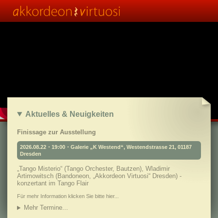
Aktuelles & Neuigkeiten
Finissage zur Ausstellung
2026.08.22・19:00・Galerie „K Westend“, Westendstrasse 21, 01187
Dresden
„Tango Misterio“ (Tango Orchester, Bautzen), Wladimir
Artimowitsch (Bandoneon, „Akkordeon Virtuosi“ Dresden) -
konzertant im Tango Flair
Für mehr Information klicken Sie bitte hier...
Mehr Termine...