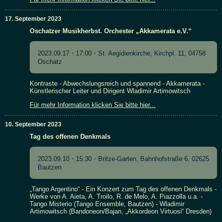
17. September 2023
Oschatzer Musikherbst. Orchester „Akkamerata e.V.“
2023.09.17・17:00・St. Aegidienkirche, Kirchpl. 11, 04758
Oschatz
Kontraste - Abwechslungsreich und spannend - Akkamerata -
Künstlerischer Leiter und Dirigent Wladimir Artimowitsch
Für mehr Information klicken Sie bitte hier...
10. September 2023
Tag des offenen Denkmals
2023.09.10・15:30・Britze-Garten, Bahnhofstraße 6, 02625
Bautzen
„Tango Argentino“ - Ein Konzert zum Tag des offenen Denkmals -
Werke von A. Aieta, A. Troilo, R. de Melo, A. Piazzolla u.a. -
Tango Misterio (Tango Ensemble, Bautzen) - Wladimir
Artimowitsch (Bandoneon/Bajan, „Akkordeon Virtuosi“ Dresden)