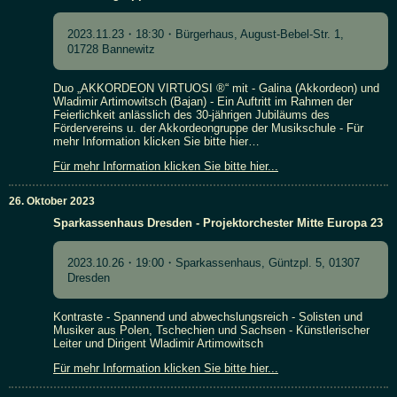
2023.11.23・18:30・Bürgerhaus, August-Bebel-Str. 1,
01728 Bannewitz
Duo „AKKORDEON VIRTUOSI ®“ mit - Galina (Akkordeon) und
Wladimir Artimowitsch (Bajan) - Ein Auftritt im Rahmen der
Feierlichkeit anlässlich des 30-jährigen Jubiläums des
Fördervereins u. der Akkordeongruppe der Musikschule - Für
mehr Information klicken Sie bitte hier…
Für mehr Information klicken Sie bitte hier...
26. Oktober 2023
Sparkassenhaus Dresden - Projektorchester Mitte Europa 23
2023.10.26・19:00・Sparkassenhaus, Güntzpl. 5, 01307
Dresden
Kontraste - Spannend und abwechslungsreich - Solisten und
Musiker aus Polen, Tschechien und Sachsen - Künstlerischer
Leiter und Dirigent Wladimir Artimowitsch
Für mehr Information klicken Sie bitte hier...