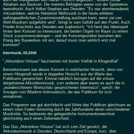
Abraham aus Bautzen. Die meisten Befragten waren von der Spielweise
beeindruckt. Auch Volker Stephan aus Dresden: "Es war atemberaubend,
mitzuerleben, welche Heiterkeit Weltmusik in der heute erlebten
außergewöhnlichen Zusammenstellung auslösen kann, wenn sie von
Welt-Musikern aufgeführt wird", bringt er sein Gefühl auf den Punkt. Auch
Frieder Koschnitz aus Dresden war euphorisch: "Ich fand das Ideenspiel
hinter dem Konzert so interessant, die beiden Orgeln im Raum zu einem
Stück zusammenzubringen – und die Konzertgestalter beziehen den
Klang des Bauwerkes mit ein; darauf muss man wirklich erst mal
kommen!"
Intermusik, 09.2008
"„Akkordeon Virtuosi“ faszinierten mit bunter Vielfalt in Klingenthal"
Bemerkenswert war dieses Konzert in mehrfacher Hinsicht, denn von
einem Hörgenuß wurde in doppelter Hinsicht aus der Warte des
Publikums gesprochen: Einmal natürlich bezogen auf die virtuos
dargebotene Akkordeonmusik; zum anderen aber waren es auch die in
„wunderschönem Wortschatz gesprochenen Intermezzi“, sprich: die
Ansagen von Wladimir Artimowitsch, die das Publikum für sich
einnahmen...
Das Programm war gut durchdacht und führte das Publikum gleichsam an
einem roten Faden feinsinnig durch die Jahrhunderte deren verschiedener
Musikstile. So bedeutete der gelegentliche Instrumentenwechsel
gleichzeitig auch einen Zeitenwechsel...
Das Duo „Akkordeon Virtuosi“ hat sich zum Ziel gesetzt, die
Akkordeonmusik in Dresden, Deutschland und Europa, kurz: über