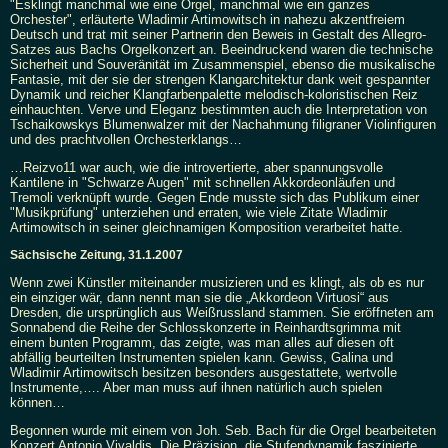
"Esklingt manchmal wie eine Orgel, manchmal wie ein ganzes
Orchester", erläuterte Wladimir Artimowitsch in nahezu akzentfreiem
Deutsch und trat mit seiner Partnerin den Beweis in Gestalt des Allegro-
Satzes aus Bachs Orgelkonzert an. Beeindruckend waren die technische
Sicherheit und Souveränität im Zusammenspiel, ebenso die musikalische
Fantasie, mit der sie der strengen Klangarchitektur dank weit gespannter
Dynamik und reicher Klangfarbenpalette melodisch-koloristischen Reiz
einhauchten. Verve und Eleganz bestimmten auch die Interpretation von
Tschaikowskys Blumenwalzer mit der Nachahmung filigraner Violinfiguren
und des prachtvollen Orchesterklangs…
…Reizvo11 war auch, wie die introvertierte, aber spannungsvolle
Kantilene in "Schwarze Augen" mit schnellen Akkordeonläufen und
Tremoli verknüpft wurde. Gegen Ende musste sich das Publikum einer
"Musikprüfung" unterziehen und erraten, wie viele Zitate Wladimir
Artimowitsch in seiner gleichnamigen Komposition verarbeitet hatte.
Sächsische Zeitung, 31.1.2007
Wenn zwei Künstler miteinander musizieren und es klingt, als ob es nur
ein einziger wär, dann nennt man sie die „Akkordeon Virtuosi“ aus
Dresden, die ursprünglich aus Weißrussland stammen. Sie eröffneten am
Sonnabend die Reihe der Schlosskonzerte in Reinhardtsgrimma mit
einem bunten Programm, das zeigte, was man alles auf diesen oft
abfällig beurteilten Instrumenten spielen kann. Gewiss, Galina und
Wladimir Artimowitsch besitzen besonders ausgestattete, wertvolle
Instrumente,…. Aber man muss auf ihnen natürlich auch spielen
können…
Begonnen wurde mit einem von Joh. Seb. Bach für die Orgel bearbeiteten
Konzert Antonio Vivaldis. Die Präzision, die Stufendynamik faszinierte.