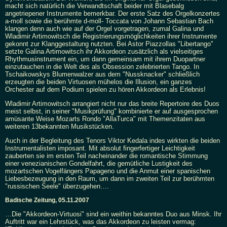
macht sich natürlich die Verwandtschaft beider mit Blasebalg
angetriepener Instrumente bemerkbar. Der erste Satz des Orgelkonzertes
a-moll sowie die berühmte d-moll- Toccata von Johann Sebastian Bach
klangen denn auch wie auf der Orgel vorgetragen, zumal Galina und
Wladimir Artimowitsch die Registrierungsmöglichkeiten ihrer Instrumente
gekonnt zur Klanggestaltung nutzten. Bei Astor Piazzollas "Libertango"
setzte Galina Artimowitsch ihr Akkordeon zusätzlich als vielseitiges
Rhythmusinstrument ein, um dann gemeinsam mit ihrem Duopartner
einzutauchen in die Welt des als Obsession zelebrierten Tango. In
Tschaikowskys Blumenwalzer aus dem "Nussknacker" schließlich
erzeugten die beiden Virtuosen mühelos die Illusion, ein ganzes
Orchester auf dem Podium spielen zu hören Akkordeon als Erlebnis!
Wladimir Artimowitsch arrangiert nicht nur das breite Repertoire des Duos
meist selbst, in seiner "Musikprüfung" kombinierte er auf ausgesprochen
amüsante Weise Mozarts Rondo "AllaTurca" mit Themenzitaten aus
weiteren 13bekannten Musikstücken.
Auch in der Begleitung des Tenors Viktor Kedala indes wirkten die beiden
Instrumentalisten imposant. Mit absolut fingerfertiger Leichtigkeit
zauberten sie im ersten Teil nacheinander die romantische Stimmung
einer venezianischen Gondelfahrt, die gemütliche Lustigkeit des
mozartschen Vogelfängers Papageno und die Anmut einer spanischen
Liebesbezeugung in den Raum, um dann im zweiten Teil zur berühmten
"russischen Seele" überzugehen….
Badische Zeitung, 05.11.2007
…Die "Akkordeon-Virtuosi" sind ein weithin bekanntes Duo aus Minsk. Ihr
Auftritt war ein Lehrstück, was das Akkordeon zu leisten vermag: