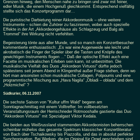
Grenzen hinweg, den Menschen nahe zu bringen und zwar mit feiner,
edler Musik, die einem Hochgenuß gleichkommt. Entsprechend vielfältig
stellte sich das Konzertprogramm dar…
Die puristische Darbietung reiner Akkordeonmusik – ohne weitere
Instrumente – schien die Zuhörer zu faszinieren, wobei auch spezielle
Effekte in der Art „Akkordeongehäuse als Schlagzeug und Balg als
Trommel“ ihre Wirkung nicht verfehlten.
Begeisterung tönte aus aller Munde, und so manch ein Konzertbesucher
kommentierte enthusiastisch: „Es war eine Augenweide wie leicht und
akrobatisch die Finger der Spieler über die Tasten und Knöpfe des
gewichtigen Instruments flogen ...“ Daß der optische Effekt auch eine
Facette im musikalischen Erleben sein kann, ist unbestritten. Die
musikalische Vielfalt des Duos „Akkordeon Virtuosi“ dürfte jedoch
spätestens seit jenem Abend in Klingenthal außer Frage stehen, denn wo
hört man ansonsten schon musikalische Collagen, Potpourris und eine
programmtische Mischung aus „Hava Nagila“ „Obladi – oblada“ und dem
„Holzmichel“ ?
Südkurier, 06.11.2007
Die sechste Saison von "Kultur uffm Wald" begann am
Sonntagnachmittag mit einem Volltreffer. Im vollbesetzten
Veranstaltungsraum der Herrischrieder Rotmooshalle gastierte das Duo
"Akkordeon Virtuosi" mit Spezialgast Viktor Kedala.
Die beiden aus Weißrussland stammenden Akkordeonisten beherrschen
scheinbar mühelos das gesamte Spektrum klassischer Konzertliteratur
von Bach über Tschaikowsky bis Piazzolla, und das in absolut perfekter
Synchronisation. Bei Werken, die im Original für Orgel geschrieben sind,