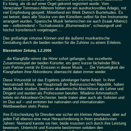
Es klang, als ob auf einer Orgel gekonnt registriert wurde. Vom
Venezianer Tommaso Albinoni hörten wir ein ausdrucksvolles Adagio, mit
viel Empfindung gespielt. Mitreißend ein Werk Dietrich Buxtehudes. Es
sei betont, dass alle Stücke von den Künstlern selbst für ihre Instrumente
arrangiert wurden. Spanische Musik beherrschen sie auch (Isaak Albéniz)
wie – selbstredend – Tschaikowskis „Blumenwalzer“, schwungvoll und
höchst künstlerisch vorgetragen….
Das großartige virtuose Können und die äußerst musikantische
Gestaltung durch die beiden wurden für die Zuhörer zu einem Erlebnis.
Blasewitzer Zeitung, 1.2.2006
…die Klangfülle nimmt die Hörer sofort gefangen, das exzellente
Zusammenspiel der beiden Künstler, ein ganz kurzer lächelnder Blick
zum Partner verrät ihr Einssein in dieser Musik. … Die Vielseitigkeit der
Klangfarben ihrer Akkordeons überrascht dabei immer wieder.
Diese Virtuosität ist das Ergebnis jahrelanger harter Arbeit. In ihrer
Heimatstadt Minsk, der Hauptstadt der Belorussischen Republik, haben
beide Musik studiert, besitzen akademische Abschlüsse als Lehrer und
Dirigent und wurden als Professoren berufen. Wladimir Artimowitsch
leitete ein Akkordeon-Orchester, beide traten aber auch als Solisten und
im Duo auf – und ernteten bei nationalen und internationalen
Wettbewerben stets Preise.
Ihre Entscheidung für Dresden war sicher ein kleines Abenteuer, aber auf
jeden Fall ebenso eine neue Herausforderung in ihren produktivsten
Jahren: Niemand kannte sie hier, beide mussten sich durch ihre Leistung
beweisen. Unterricht und Konzerte bestimmen seitdem den