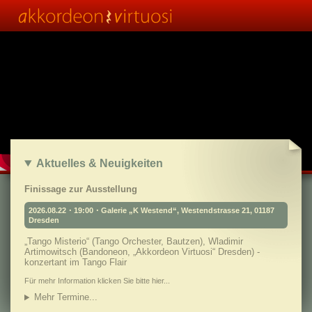
Aktuelles & Neuigkeiten
Finissage zur Ausstellung
2026.08.22・19:00・Galerie „K Westend“, Westendstrasse 21, 01187
Dresden
„Tango Misterio“ (Tango Orchester, Bautzen), Wladimir
Artimowitsch (Bandoneon, „Akkordeon Virtuosi“ Dresden) -
konzertant im Tango Flair
Für mehr Information klicken Sie bitte hier...
Mehr Termine...