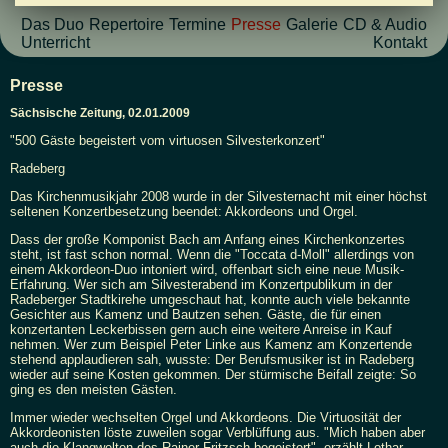
Das Duo
Repertoire
Termine
Presse
Galerie
CD & Audio
Unterricht
Kontakt
Presse
Sächsische Zeitung, 02.01.2009
"500 Gäste begeistert vom virtuosen Silvesterkonzert"
Radeberg
Das Kirchenmusikjahr 2008 wurde in der Silvesternacht mit einer höchst
seltenen Konzertbesetzung beendet: Akkordeons und Orgel.
Dass der große Komponist Bach am Anfang eines Kirchenkonzertes
steht, ist fast schon normal. Wenn die "Toccata d-Moll" allerdings von
einem Akkordeon-Duo intoniert wird, offenbart sich eine neue Musik-
Erfahrung. Wer sich am Silvesterabend im Konzertpublikum in der
Radeberger Stadtkirehe umgeschaut hat, konnte auch viele bekannte
Gesichter aus Kamenz und Bautzen sehen. Gäste, die für einen
konzertanten Leckerbissen gern auch eine weitere Anreise in Kauf
nehmen. Wer zum Beispiel Peter Linke aus Kamenz am Konzertende
stehend applaudieren sah, wusste: Der Berufsmusiker ist in Radeberg
wieder auf seine Kosten gekommen. Der stürmische Beifall zeigte: So
ging es den meisten Gästen.
Immer wieder wechselten Orgel und Akkordeons. Die Virtuosität der
Akkordeonisten löste zuweilen sogar Verblüffung aus. "Mich haben aber
auch die Klangwelten des Rainer Fritzsch begeistert", erzählt Lothar