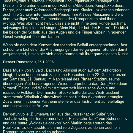
Tagesrhythmus, strenge Probenzeit und Organisation verlangen viel
Disziplin. Sie unterrichten in den Fächern Akkordeon, Knopfakkordeon,
Dirigat, aber auch Akkordeon-Pädagogik und Klavier. Inzwischen erlangen
auch ihre Schüler internationale Preise. Ihre Art des Musizierens dient
dem jeweiligen Werk. Die Intentionen des Komponisten sind ihnen
wichtig. Was aber nicht heißt, dass sie nicht in heiterer Runde auch mal
schwungvoll spielen und singen „Mein Hut, der hat drei Ecken“…Da blitzt
bei beiden der Schalk aus den Augen und die Finger wirbeln in rasender
Geschwindigkeit über die Tasten.
Wenn sie nach dem Konzert den tosenden Beifall entgegennehmen, fast
schüchtern lächelnd, die Anstrengungen der vergangenen Stunden damit
wegwischend, fühlen sie sich angekommen mit ihrer ganz eigenen Kunst.
Pirnaer Rundschau, 25.1.2006
Dass Musik von Vivaldi, Bach und Albinoni auch auf dem Akkordeon
klingt, davon konnten sich zahlreiche Besucher beim 22. Galeriekonzert
am Samstag, 21. Januar, im Kapitelsaal des Pirnaer Stadtmuseums
überzeugen. Auf hervorragende Weise interpretierte das Duo „Akkordeon
Virtuosi“ Galina und Wladimir Artimowitsch klassische Werke und
russische Folklore. Die meisten Stücke hatte der aus Weißrussland
stammende Wladimir Artimowitsch selbst für das Akkordeon arrangiert.
Zusammen mit seiner Partnerin stellte er das Instrument auf vielfältige
und ungewöhnliche Art vor.
Der gefühlvolle „Blumenwalzer“ aus der „Nussknacker Suite“ von
Tschaikowskij, der temperamentvolle „Russische Tanz“ von Schenderiov
und das bunte „Wolgakaleidoskop“ von Markin begeisterten das
Publikum. Es erklatschte sich mehrere Zugaben, zu denen auch ein
Potpourri beliebter Melodien gehörte…