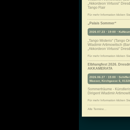
„Akkordeon Virtuosi“ Dresd
Tango Flair
Für mehr Information klicken Sie 
„Palais Sommer“
2026.07.23・19:00・KuNeuma
„Tango Misterio“ (Tango Or
Wladimir Artimowitsch (B
„Akkordeon Virtuosi“ Dres
Für mehr Information klicken Sie 
Elbhangfest 2026. Dresd
AKKAMERATA
2026.06.27・15:00・Schiffer
Wasser, Kirchgasse 6, 0132
Sommerträume - Künstleris
Dirigent Wladimir Artimowi
Für mehr Information klicken Sie 
Alle Termine...