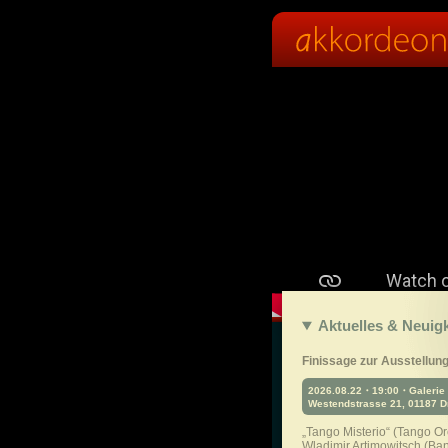
Aktuelles & Neuig
Finissage zur Ausstellun
2026.08.22・19:00・Galerie 
Westendstrasse 21, 01187 
„Tango Misterio“ (Tango Or
Wladimir Artimowitsch (B