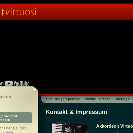
keiten
Das Duo
|
Repertoire
|
Termine
|
Presse
|
Galerie
|
CD
g
Kontakt & Impressum
„K Westend“,
Dresden
Akkordeon Virtuo
chester, Bautzen),
andoneon,