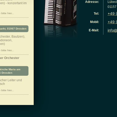
Adresse:
Lübeck
en) - konzertant im
01157
bitte hier...
Tel:
Mobil:
rkt, 01067 Dresden
E-Mail:
chester, Bautzen),
andoneon,
den)
bitte hier...
ner Orchester
kirche Maria am
6 Dresden
cher Leiter und
tsch
bitte hier...