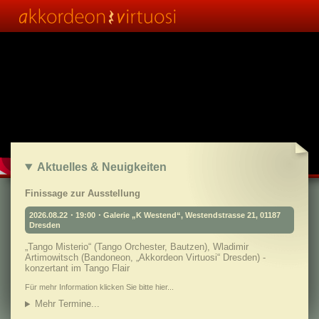
Aktuelles & Neuigkeiten
Finissage zur Ausstellung
2026.08.22・19:00・Galerie „K Westend“, Westendstrasse 21, 01187
Dresden
„Tango Misterio“ (Tango Orchester, Bautzen), Wladimir
Artimowitsch (Bandoneon, „Akkordeon Virtuosi“ Dresden) -
konzertant im Tango Flair
Für mehr Information klicken Sie bitte hier...
Mehr Termine...