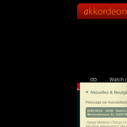
Aktuelles & Neuig
Finissage zur Ausstellun
2026.08.22・19:00・Galerie 
Westendstrasse 21, 01187 
„Tango Misterio“ (Tango Or
Wladimir Artimowitsch (B