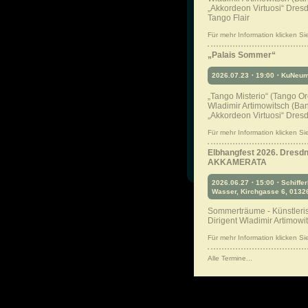
„Akkordeon Virtuosi“ Dresd
Tango Flair
Für mehr Information klicken Sie 
„Palais Sommer“
2026.07.23・19:00・KuNeuma
„Tango Misterio“ (Tango Or
Wladimir Artimowitsch (B
„Akkordeon Virtuosi“ Dres
Für mehr Information klicken Sie 
Elbhangfest 2026. Dresd
AKKAMERATA
2026.06.27・15:00・Schiffer
Wasser, Kirchgasse 6, 0132
Sommerträume - Künstleris
Dirigent Wladimir Artimowi
Für mehr Information klicken Sie 
Alle Termine...