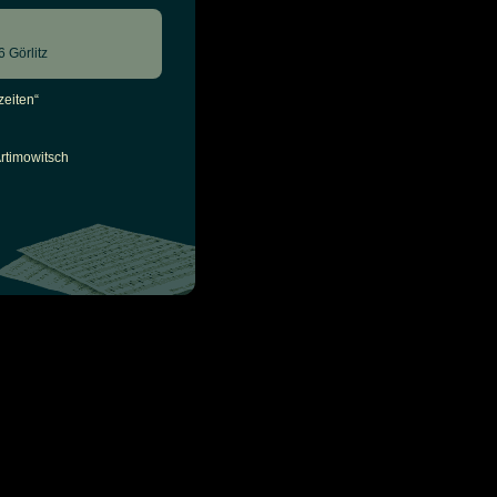
 Görlitz
zeiten“
rtimowitsch