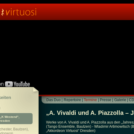
keiten
Das Duo
|
Repertoire
|
Termine
|
Presse
|
Galerie
|
CD
g
„A. Vivaldi und A. Piazzolla – 
„K Westend“,
Dresden
Werke von A. Vivaldi und A. Piazzolla aus den „Jahresz
(Tango Ensemble, Bautzen) - Wladimir Artimowitsch 
chester, Bautzen),
„Akkordeon Virtuosi“ Dresden)
andoneon,